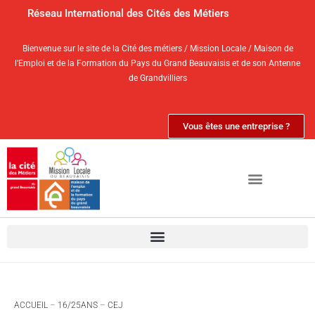
Réseau International des Cités des Métiers
Bienvenue sur le site de la Cité des métiers / Mission Locale / Maison de
l’Emploi et de la Formation du Pays du Grand Beauvaisis et de son Antenne
de Grandvilliers
Vous êtes une entreprise ?
ACCUEIL
–
16/25ANS
–
CEJ