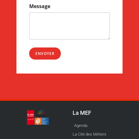
Message
ENVOYER
La MEF
Agenda
La Cité des Métiers