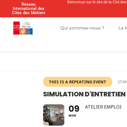
Bienvenue sur le site de la Cité d
Réseau
International des
Cités des Métiers
Qui sommes-nous ?
La 
THIS IS A REPEATING EVENT
27 AV
SIMULATION D'ENTRETIEN
09
ATELIER EMPLOI
MAR