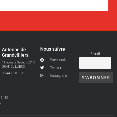
Nous suivre
Antenne de
Email
Grandvilliers
Facebook
11 avenue Saget 60210
GRANDVILLIERS
Twitter
03 44 13 31 31
Instagram
-17h30
0