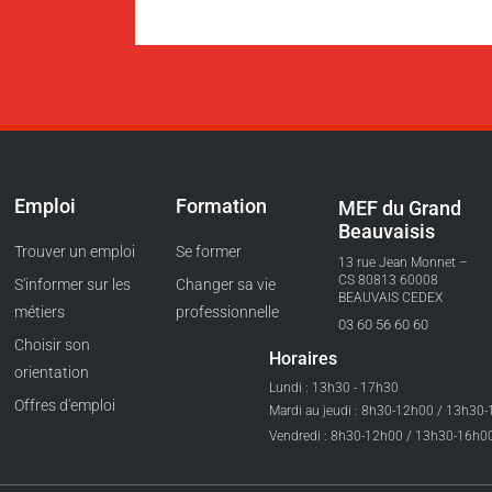
Emploi
Formation
MEF du Grand
Beauvaisis
Trouver un emploi
Se former
13 rue Jean Monnet –
CS 80813 60008
S'informer sur les
Changer sa vie
BEAUVAIS CEDEX
métiers
professionnelle
03 60 56 60 60
Choisir son
Horaires
orientation
Lundi : 13h30 - 17h30
Offres d'emploi
Mardi au jeudi : 8h30-12h00 / 13h30
Vendredi : 8h30-12h00 / 13h30-16h0