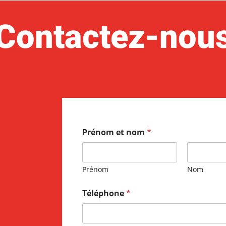
Contactez-nou
Prénom et nom
*
Prénom
Nom
Téléphone
*