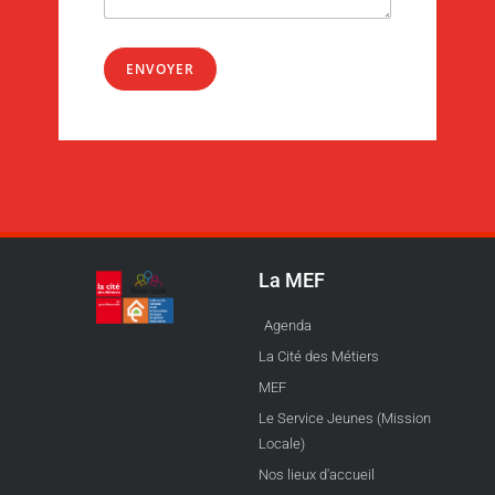
ENVOYER
La MEF
Agenda
La Cité des Métiers
MEF
Le Service Jeunes (Mission
Locale)
Nos lieux d'accueil