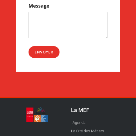
Message
ENVOYER
La MEF
Agenda
La Cité des Métiers