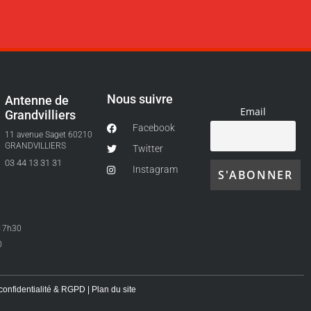
Nous suivre
Antenne de
Email
Grandvilliers
Facebook
11 avenue Saget 60210
GRANDVILLIERS
Twitter
03 44 13 31 31
Instagram
-17h30
0
 confidentialité & RGPD
|
Plan du site