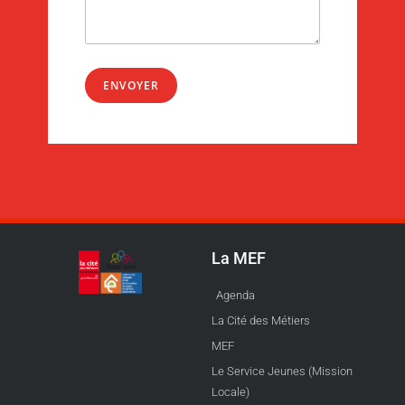
ENVOYER
La MEF
Agenda
La Cité des Métiers
MEF
Le Service Jeunes (Mission
Locale)