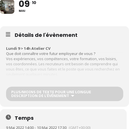
09
10
MAI
Détails de l'évènement
Lundi 9 > 14h Atelier CV
Que doit connaître votre futur employeur de vous ?
Vos expériences, vos compétences, votre formation, vos loisirs,
vos coordonnées. Les recruteurs ont besoin de comprendre qui
vous êtes, ce que vous faites et le poste que vous recherchez en
seulement quelques minutes.
Mardi 10 > 9h : Se préparer à l’entretien
PLUS/MOINS DE TEXTE POUR UNE LONGUE
DESCRIPTION DE L'ÉVÉNEMENT
Organiser sa recherche d’emploi c’est également se préparer au
moment clé de l’entretien.
Pour cela, nous vous conseillons d’anticiper les potentiels
questions qui peuvent être posées.
Temps
9 Mai 2022 14:00 - 10 Mai 2022 17:30
(GMT+00:00)
Mardi 11 > 14h : Simulation
d’entretien