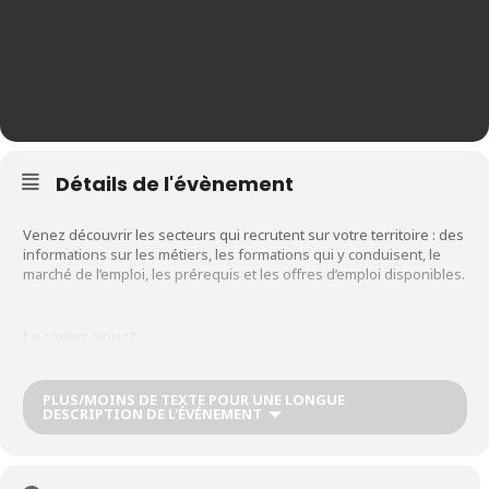
Détails de l'évènement
Venez découvrir les secteurs qui recrutent sur votre territoire : des
informations sur les métiers, les formations qui y conduisent, le
marché de l’emploi, les prérequis et les offres d’emploi disponibles.
Le saviez-vous?
La Communauté de communes de la Picardie Verte propose, via
PLUS/MOINS DE TEXTE POUR UNE LONGUE
DESCRIPTION DE L'ÉVÉNEMENT
une interface propulsée par le moteur Jobijoba, toutes les offres
d’emploi, de stages, de contrats, sur le territoire afin de répondre
aux besoins de ses administrés qui recherchent un emploi.