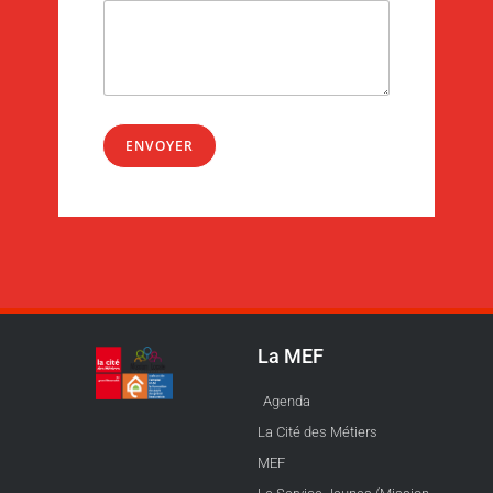
ENVOYER
La MEF
Agenda
La Cité des Métiers
MEF