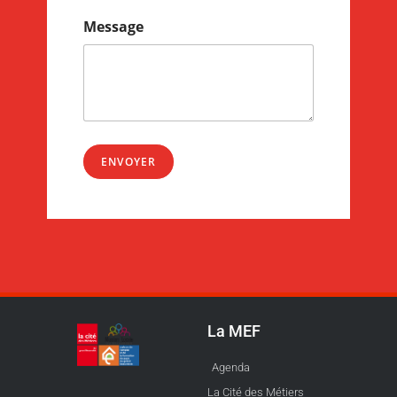
Message
ENVOYER
La MEF
Agenda
La Cité des Métiers