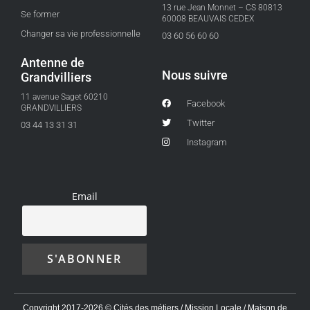
13 rue Jean Monnet – CS 80813
Se former
60008 BEAUVAIS CEDEX
Changer sa vie professionnelle
03 60 56 60 60
Antenne de
Nous suivre
Grandvilliers
11 avenue Saget 60210
Facebook
GRANDVILLIERS
Twitter
03 44 13 31 31
Instagram
Email
Copyright 2017-2026 © Cités des métiers / Mission Locale / Maison de